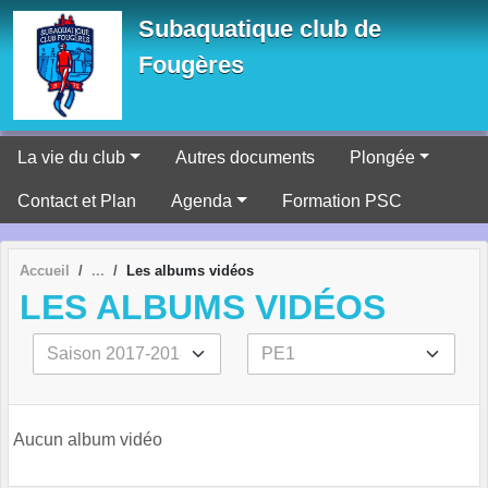
Panneau de gestion des cookies
Subaquatique club de
Fougères
La vie du club
Autres documents
Plongée
Contact et Plan
Agenda
Formation PSC
Accueil
Les albums vidéos
LES ALBUMS VIDÉOS
Aucun album vidéo