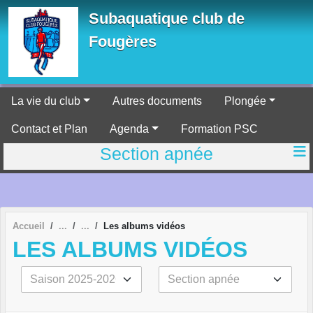
Panneau de gestion des cookies
Subaquatique club de
Fougères
La vie du club
Autres documents
Plongée
Contact et Plan
Agenda
Formation PSC
Section apnée
Accueil
Les albums vidéos
LES ALBUMS VIDÉOS