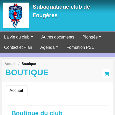
Panneau de gestion des cookies
Subaquatique club de
Fougères
La vie du club
Autres documents
Plongée
Contact et Plan
Agenda
Formation PSC
Accueil
Boutique
BOUTIQUE
Accueil
Boutique du club