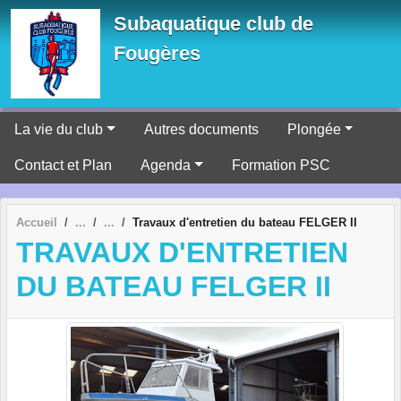
Panneau de gestion des cookies
Subaquatique club de
Fougères
La vie du club
Autres documents
Plongée
Contact et Plan
Agenda
Formation PSC
Accueil
Travaux d'entretien du bateau FELGER II
TRAVAUX D'ENTRETIEN
DU BATEAU FELGER II