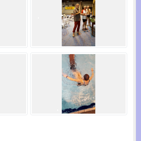
•
•
•
•
•
•