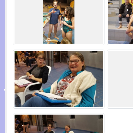
•
•
•
•
•
•