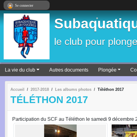
Panneau de gestion des cookies
Se connecter
Subaquatiqu
le club pour plonge
•
La vie du club
Autres documents
Plongée
Co
Accueil
2017-2018
Les albums photos
Téléthon 2017
TÉLÉTHON 2017
Participation du SCF au Téléthon le samedi 9 décembre 
•
•