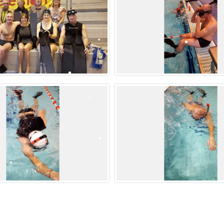
•
•
•
•
•
•
•