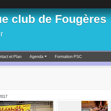
e club de Fougères
•
r
•
ntact et Plan
Agenda
Formation PSC
2017
•