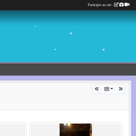
Participer au site :
•
•
•
•
•