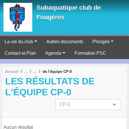
Panneau de gestion des cookies
Subaquatique club de
Fougères
La vie du club
Autres documents
Plongée
Contact et Plan
Agenda
Formation PSC
Accueil
de l'équipe CP-0
LES RÉSULTATS DE
L'ÉQUIPE CP-0
Aucun résultat