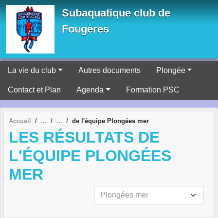
Panneau de gestion des cookies
Subaquatique club de
Fougères
La vie du club
Autres documents
Plongée
Contact et Plan
Agenda
Formation PSC
Accueil
de l'équipe Plongées mer
LES RÉSULTATS DE
L'ÉQUIPE PLONGÉES
MER