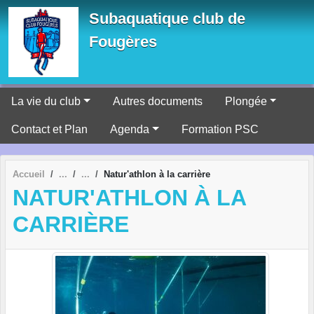
Panneau de gestion des cookies
Subaquatique club de
Fougères
La vie du club
Autres documents
Plongée
Contact et Plan
Agenda
Formation PSC
Accueil
Natur'athlon à la carrière
NATUR'ATHLON À LA
CARRIÈRE