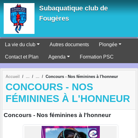
Panneau de gestion des cookies
Subaquatique club de
Fougères
La vie du club
Autres documents
Plongée
Contact et Plan
Agenda
Formation PSC
Accueil
Concours - Nos féminines à l'honneur
CONCOURS - NOS
FÉMININES À L'HONNEUR
Concours - Nos féminines à l'honneur