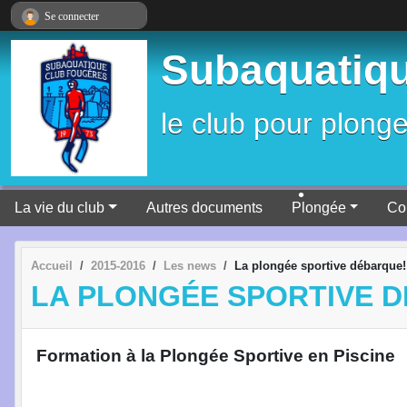
Panneau de gestion des cookies
Se connecter
•
•
Subaquatiqu
•
le club pour plonge
•
La vie du club
Autres documents
Plongée
Co
•
Accueil
2015-2016
Les news
La plongée sportive débarque!
LA PLONGÉE SPORTIVE 
Formation à la Plongée Sportive en Piscine