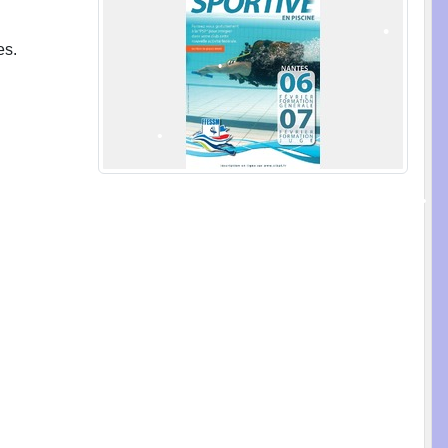
es.
•
•
•
•
•
•