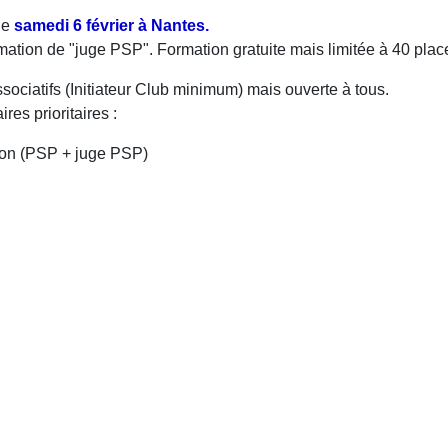
le
samedi 6 février à Nantes.
•
rmation de "juge PSP". Formation gratuite mais limitée à 40 plac
sociatifs (Initiateur Club minimum) mais ouverte à tous.
•
ires prioritaires :
ion (PSP + juge PSP)
•
•
•