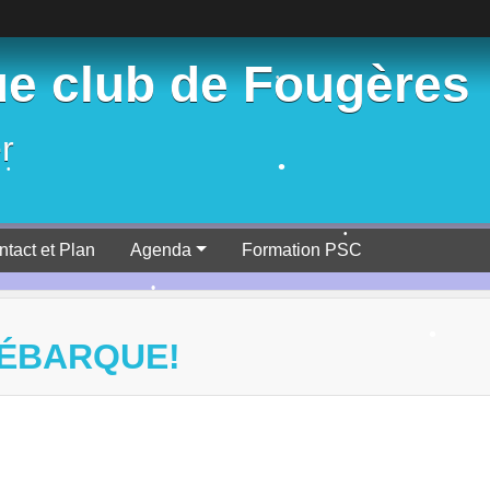
•
e club de Fougères
r
•
•
ntact et Plan
Agenda
Formation PSC
•
DÉBARQUE!
•
•
•