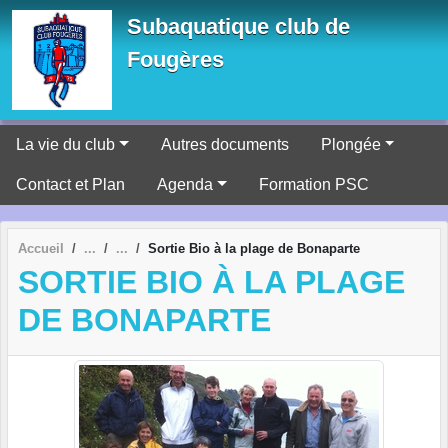
Panneau de gestion des cookies
Subaquatique club de
Fougères
La vie du club
Autres documents
Plongée
Contact et Plan
Agenda
Formation PSC
Accueil
Sortie Bio à la plage de Bonaparte
SORTIE BIO À LA PLAGE
DE BONAPARTE